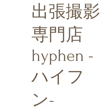
出張撮影
専門店
hyphen -
ハイフ
ン-