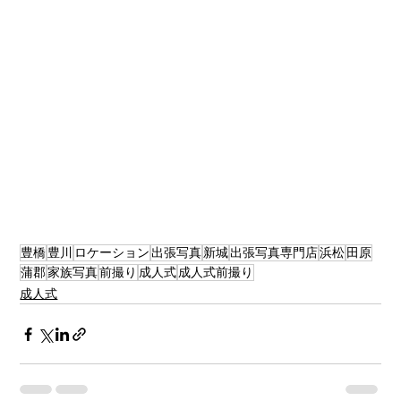
豊橋
豊川
ロケーション
出張写真
新城
出張写真専門店
浜松
田原
蒲郡
家族写真
前撮り
成人式
成人式前撮り
成人式