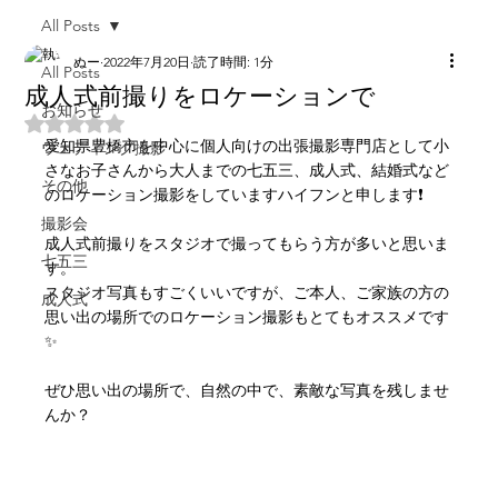
All Posts
ぬー
2022年7月20日
読了時間: 1分
All Posts
成人式前撮りをロケーションで
お知らせ
5つ星のうちNaNと評価されています。
愛知県豊橋市を中心に個人向けの出張撮影専門店として小
ウェディング撮影
さなお子さんから大人までの七五三、成人式、結婚式など
その他
のロケーション撮影をしていますハイフンと申します❗
撮影会
成人式前撮りをスタジオで撮ってもらう方が多いと思いま
七五三
す。
スタジオ写真もすごくいいですが、ご本人、ご家族の方の
成人式
思い出の場所でのロケーション撮影もとてもオススメです
✨
ぜひ思い出の場所で、自然の中で、素敵な写真を残しませ
んか？