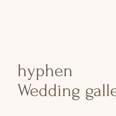
hyphen
Wedding gall