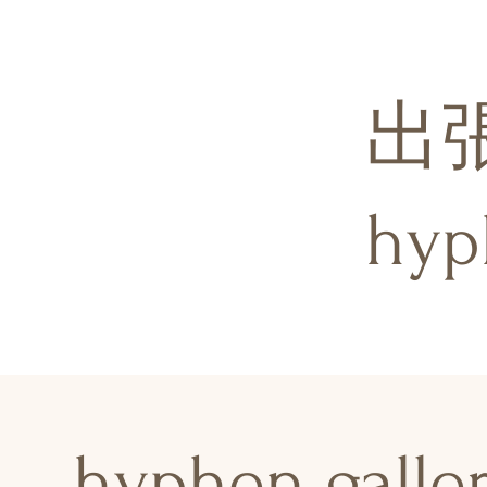
出
hy
hyphen galle