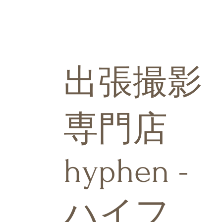
出張撮影
専門店
hyphen -
ハイフ