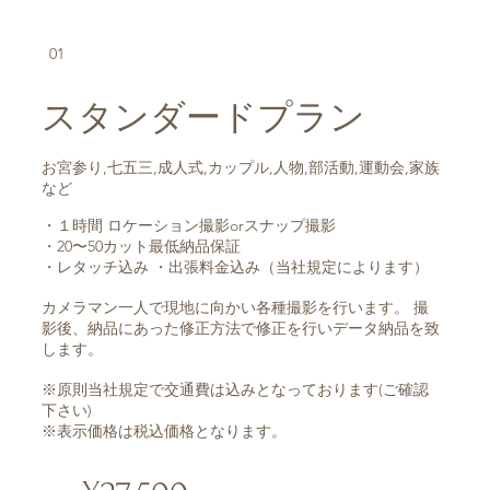
01
スタンダードプラン
お宮参り,七五三,成人式,カップル,人物,部活動,運動会,家族
など
・１時間 ロケーション撮影orスナップ撮影
・20〜50カット最低納品保証
・レタッチ込み ・出張料金込み（当社規定によります）
カメラマン一人で現地に向かい各種撮影を行います。 撮
影後、納品にあった修正方法で修正を行いデータ納品を致
します。
※原則当社規定で交通費は込みとなっております(ご確認
下さい)
※表示価格は税込価格となります。