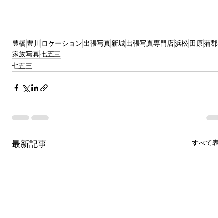
豊橋
豊川
ロケーション
出張写真
新城
出張写真専門店
浜松
田原
蒲郡
家族写真
七五三
七五三
すべて
最新記事