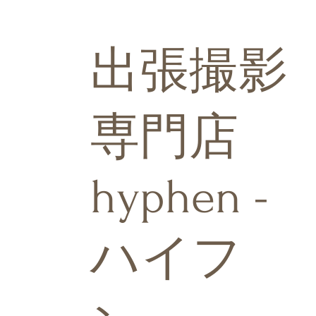
出張撮影
専門店
hyphen -
ハイフ