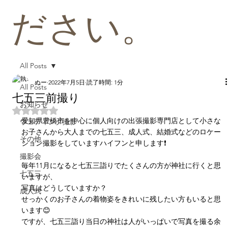
ださい。
All Posts
ぬー
2022年7月5日
読了時間: 1分
All Posts
七五三前撮り
お知らせ
5つ星のうちNaNと評価されています。
愛知県豊橋市を中心に個人向けの出張撮影専門店として小さな
ウェディング撮影
お子さんから大人までの七五三、成人式、結婚式などのロケー
その他
ション撮影をしていますハイフンと申します❗
撮影会
毎年11月になると七五三詣りでたくさんの方が神社に行くと思
七五三
いますが、
写真はどうしていますか？
成人式
せっかくのお子さんの着物姿をきれいに残したい方もいると思
います😊
ですが、七五三詣り当日の神社は人がいっぱいで写真を撮る余