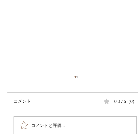
0.0 / 5（0）
コメント
コメントと評価...
豊橋 七五三撮影シーズン