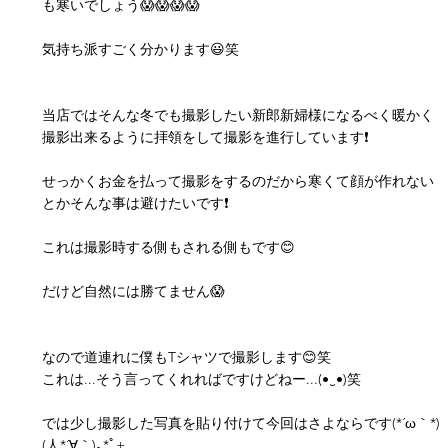
も寒いでしょう😱😱😱😱
気持ち派すごく分かります😃笑
当店ではそんな冬でも撮影したい新郎新婦様になるべく暖かく
撮影出来るように拝領をして撮影を進行しています❗
せっかくお金を払って撮影をするのだから寒くて顔が作れない
とかそんな事は避けたいです❗
これは撮影時する側もされる側もです😊
だけど自然には勝てません😱
なので道連れに僕もTシャツで撮影します😊笑
これは...そう言ってくれればですけどねー...(•‿•)笑
では少し撮影した写真を貼り付けて今回はさよならです(*´ω｀*)
(人*´∀｀)｡*ﾟ+