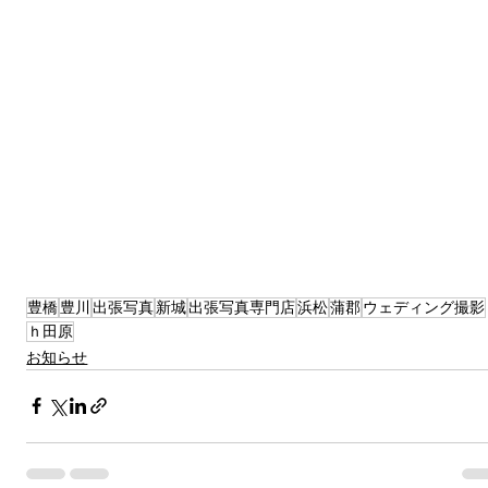
豊橋
豊川
出張写真
新城
出張写真専門店
浜松
蒲郡
ウェディング撮影
ｈ田原
お知らせ