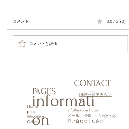
ひまわり撮影会開催！
愛知県豊橋市を中心に個人向けの出張撮影専門
店として小さなお子さんから大人までの七五
0.0 / 5（0）
コメント
三、成人式、結婚式などのロケーション撮影を
していますハイフンと申します❗ 2022年8月24日
にひまわり撮影会を開催します！！ 完全予約制
コメントと評価...
となっております。...
CONTACT
PAGES
informati
LINE公式アカウン
ト
Home
info@exone1.com
plan
on
​メール、SNS、LINEからお
Wedding
問い合わせください
Gallery