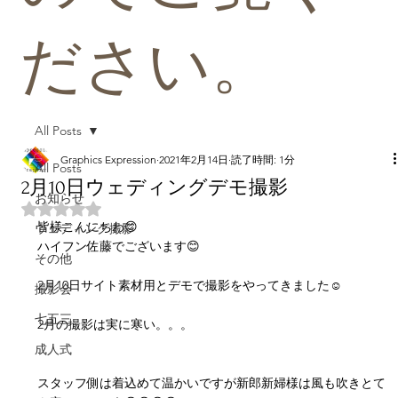
ださい。
All Posts
Graphics Expression
2021年2月14日
読了時間: 1分
All Posts
2月10日ウェディングデモ撮影
お知らせ
5つ星のうちNaNと評価されています。
皆様こんにちわ😊
ウェディング撮影
ハイフン佐藤でございます😊
その他
2月10日サイト素材用とデモで撮影をやってきました☺️
撮影会
七五三
2月の撮影は実に寒い。。。
成人式
スタッフ側は着込めて温かいですが新郎新婦様は風も吹きとて